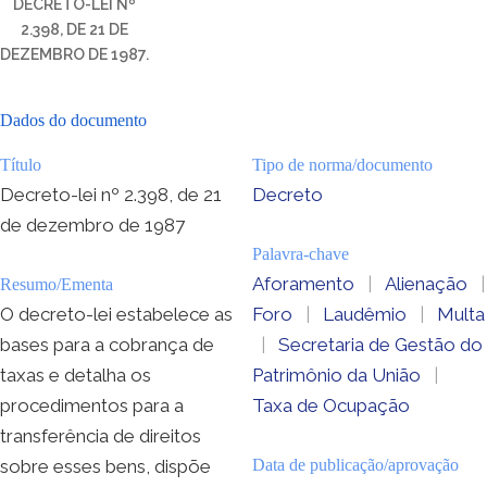
DECRETO-LEI Nº
2.398, DE 21 DE
DEZEMBRO DE 1987.
Dados do documento
Título
Tipo de norma/documento
Decreto-lei nº 2.398, de 21
Decreto
de dezembro de 1987
Palavra-chave
Aforamento
|
Alienação
|
Resumo/Ementa
O decreto-lei estabelece as
Foro
|
Laudêmio
|
Multa
bases para a cobrança de
|
Secretaria de Gestão do
taxas e detalha os
Patrimônio da União
|
procedimentos para a
Taxa de Ocupação
transferência de direitos
sobre esses bens, dispõe
Data de publicação/aprovação