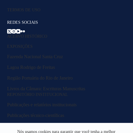
TERMOS DE USO
REDES SOCIAIS
ACERVO HISTÓRICO
EXPOSIÇÕES
Fazenda Nacional Santa Cruz
Lagoa Rodrigo de Freitas
Região Portuária do Rio de Janeiro
Livros da Câmara: Escrituras Manuscritas
REPOSITÓRIO INSTITUCIONAL
Publicações e relatórios institucionais
Publicações técnico-científicas
Legislação e normativos
Nós usamos cookies para garantir que você tenha a melhor