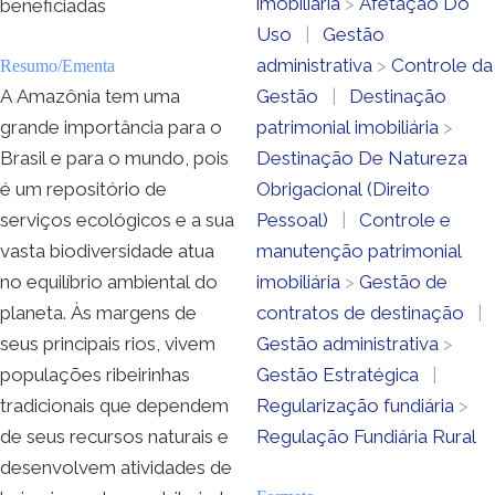
imobiliária
>
Afetação Do
beneficiadas
Uso
|
Gestão
administrativa
>
Controle da
Resumo/Ementa
A Amazônia tem uma
Gestão
|
Destinação
grande importância para o
patrimonial imobiliária
>
Brasil e para o mundo, pois
Destinação De Natureza
é um repositório de
Obrigacional (Direito
serviços ecológicos e a sua
Pessoal)
|
Controle e
vasta biodiversidade atua
manutenção patrimonial
no equilíbrio ambiental do
imobiliária
>
Gestão de
planeta. Às margens de
contratos de destinação
|
seus principais rios, vivem
Gestão administrativa
>
populações ribeirinhas
Gestão Estratégica
|
tradicionais que dependem
Regularização fundiária
>
de seus recursos naturais e
Regulação Fundiária Rural
desenvolvem atividades de