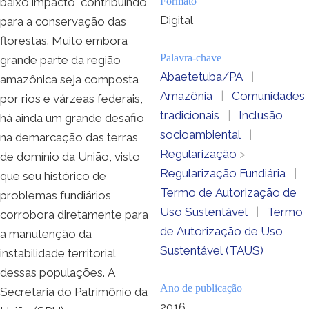
baixo impacto, contribuindo
Formato
Digital
para a conservação das
florestas. Muito embora
Palavra-chave
grande parte da região
Abaetetuba/PA
|
amazônica seja composta
Amazônia
|
Comunidades
por rios e várzeas federais,
tradicionais
|
Inclusão
há ainda um grande desafio
socioambiental
|
na demarcação das terras
Regularização
>
de domínio da União, visto
Regularização Fundiária
|
que seu histórico de
Termo de Autorização de
problemas fundiários
Uso Sustentável
|
Termo
corrobora diretamente para
de Autorização de Uso
a manutenção da
Sustentável (TAUS)
instabilidade territorial
dessas populações. A
Ano de publicação
Secretaria do Patrimônio da
2016