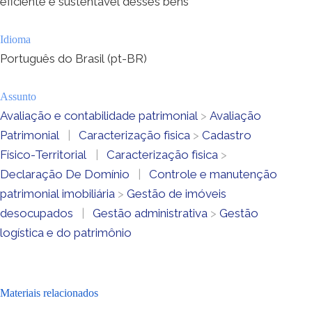
eficiente e sustentável desses bens
Idioma
Português do Brasil (pt-BR)
Assunto
Avaliação e contabilidade patrimonial
>
Avaliação
Patrimonial
|
Caracterização fìsica
>
Cadastro
Físico-Territorial
|
Caracterização fìsica
>
Declaração De Domínio
|
Controle e manutenção
patrimonial imobiliária
>
Gestão de imóveis
desocupados
|
Gestão administrativa
>
Gestão
logística e do patrimônio
Materiais relacionados