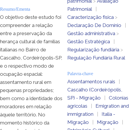
patrimonial
>
Avaliação
Patrimonial
|
Resumo/Ementa
O objetivo deste estudo foi
Caracterização fìsica
>
compreender a relação
Declaração De Domínio
|
entre a preservação da
Gestão administrativa
>
herança cultural de famílias
Gestão Estratégica
|
italianas no Bairro de
Regularização fundiária
>
Cascalho, Cordeirópolis-SP,
Regulação Fundiária Rural
e o respectivo modo de
ocupação espacial:
Palavra-chave
Assentamentos rurais
|
assentamento rural em
Cascalho (Cordeirópolis,
pequenas propriedades;
SP) - Migração
|
Colonias
bem como a identidade dos
agricolas
|
Emigration and
moradores em relação
immigration
|
Italia -
àquele território. No
Migração
|
Migração
|
momento histórico da