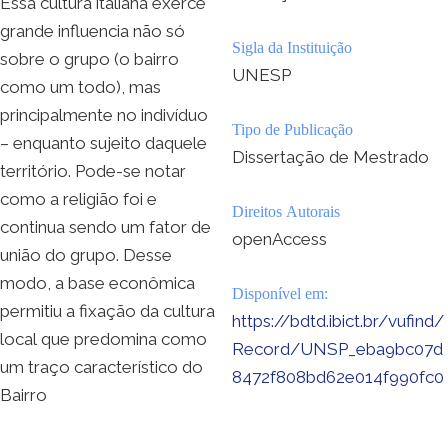
Essa cultura italiana exerce
grande influencia não só
Sigla da Instituição
sobre o grupo (o bairro
UNESP
como um todo), mas
principalmente no indivíduo
Tipo de Publicação
– enquanto sujeito daquele
Dissertação de Mestrado
território. Pode-se notar
como a religião foi e
Direitos Autorais
continua sendo um fator de
openAccess
união do grupo. Desse
modo, a base econômica
Disponível em:
permitiu a fixação da cultura
https://bdtd.ibict.br/vufind/
local que predomina como
Record/UNSP_eba9bc07d
um traço característico do
8472f808bd62e014f990fc0
Bairro