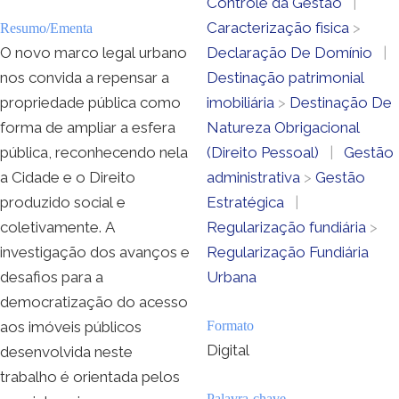
Controle da Gestão
|
Caracterização fìsica
>
Resumo/Ementa
O novo marco legal urbano
Declaração De Domínio
|
nos convida a repensar a
Destinação patrimonial
propriedade pública como
imobiliária
>
Destinação De
forma de ampliar a esfera
Natureza Obrigacional
pública, reconhecendo nela
(Direito Pessoal)
|
Gestão
a Cidade e o Direito
administrativa
>
Gestão
produzido social e
Estratégica
|
coletivamente. A
Regularização fundiária
>
investigação dos avanços e
Regularização Fundiária
desafios para a
Urbana
democratização do acesso
aos imóveis públicos
Formato
Digital
desenvolvida neste
trabalho é orientada pelos
Palavra-chave