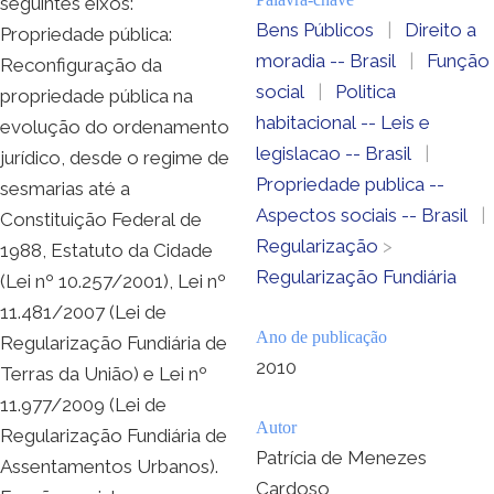
seguintes eixos:
Bens Públicos
|
Direito a
Propriedade pública:
moradia -- Brasil
|
Função
Reconfiguração da
social
|
Politica
propriedade pública na
habitacional -- Leis e
evolução do ordenamento
legislacao -- Brasil
|
jurídico, desde o regime de
Propriedade publica --
sesmarias até a
Aspectos sociais -- Brasil
|
Constituição Federal de
Regularização
>
1988, Estatuto da Cidade
Regularização Fundiária
(Lei nº 10.257/2001), Lei nº
11.481/2007 (Lei de
Ano de publicação
Regularização Fundiária de
2010
Terras da União) e Lei nº
11.977/2009 (Lei de
Autor
Regularização Fundiária de
Patrícia de Menezes
Assentamentos Urbanos).
Cardoso