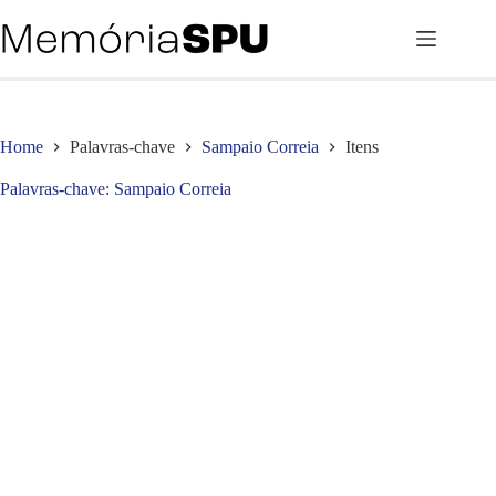
Pular
para
o
conteúdo
Home
Palavras-chave
Sampaio Correia
Itens
Palavras-chave
Sampaio Correia