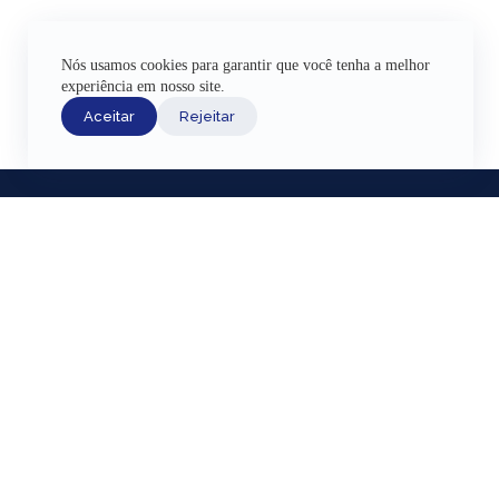
Nós usamos cookies para garantir que você tenha a melhor
experiência em nosso site.
Aceitar
Rejeitar
INÍCIO
ACERVO HI
EXPOSIÇÕE
AJUDA
Fazenda Nacio
CANAIS DE ATENDIMENTO
Lagoa Rodrigo 
TERMOS DE USO
Região Portuár
REDES SOCIAIS
Livros da Câma