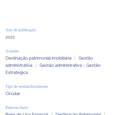
Ano de publicação
2022
Assunto
Destinação patrimonial imobiliária
|
Gestão
administrativa
|
Gestão administrativa
>
Gestão
Estratégica
Tipo de norma/documento
Circular
Palavra-chave
Bens de Uso Especial
|
Destinação Patrimonial
|