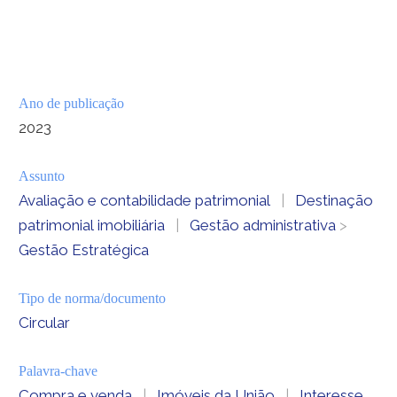
Ano de publicação
2023
Assunto
Avaliação e contabilidade patrimonial
|
Destinação
patrimonial imobiliária
|
Gestão administrativa
>
Gestão Estratégica
Tipo de norma/documento
Circular
Palavra-chave
Compra e venda
|
Imóveis da União
|
Interesse