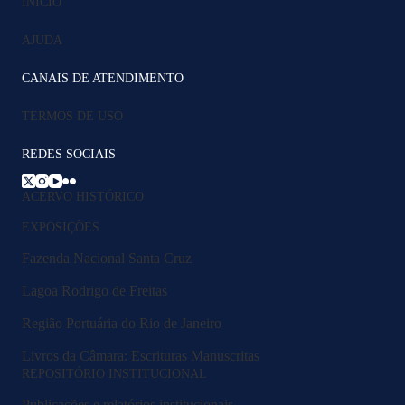
INÍCIO
AJUDA
CANAIS DE ATENDIMENTO
TERMOS DE USO
REDES SOCIAIS
ACERVO HISTÓRICO
EXPOSIÇÕES
Fazenda Nacional Santa Cruz
Lagoa Rodrigo de Freitas
Região Portuária do Rio de Janeiro
Livros da Câmara: Escrituras Manuscritas
REPOSITÓRIO INSTITUCIONAL
Publicações e relatórios institucionais