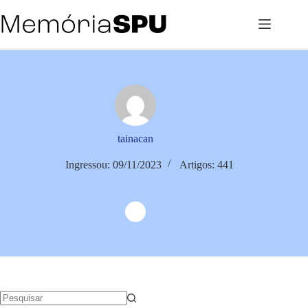
Pular
para
o
conteúdo
tainacan
Ingressou: 09/11/2023
Artigos: 441