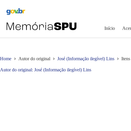
Pular
para
o
conteúdo
Início
Acer
Home
Autor do original
José (Informação ilegível) Lins
Itens
Autor do original
José (Informação ilegível) Lins