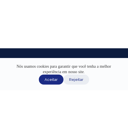
Nós usamos cookies para garantir que você tenha a melhor
experiência em nosso site.
INÍCIO
Aceitar
Rejeitar
AJUDA
CANAIS DE ATENDIMENTO
TERMOS DE USO
REDES SOCIAIS