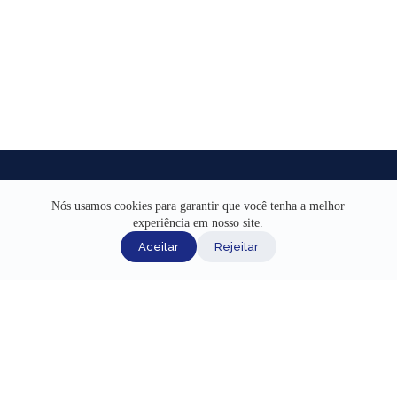
Nós usamos cookies para garantir que você tenha a melhor
experiência em nosso site.
INÍCIO
Aceitar
Rejeitar
AJUDA
CANAIS DE ATENDIMENTO
TERMOS DE USO
REDES SOCIAIS