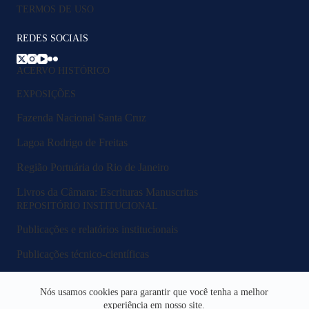
TERMOS DE USO
REDES SOCIAIS
ACERVO HISTÓRICO
EXPOSIÇÕES
Fazenda Nacional Santa Cruz
Lagoa Rodrigo de Freitas
Região Portuária do Rio de Janeiro
Livros da Câmara: Escrituras Manuscritas
REPOSITÓRIO INSTITUCIONAL
Publicações e relatórios institucionais
Publicações técnico-científicas
Legislação e normativos
Nós usamos cookies para garantir que você tenha a melhor
Fluxos e procedimentos
experiência em nosso site.