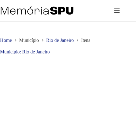
Pular
para
o
conteúdo
Home
Município
Rio de Janeiro
Itens
Município
Rio de Janeiro