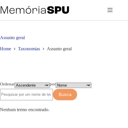
Pular
para
o
conteúdo
Assunto geral
Home
Taxonomias
Assunto geral
Ordenar
por
Busca
Nenhum termo encontrado.