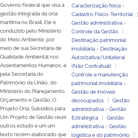
Governo Federal que visa à
Caracterização fìsica
>
gestão integrada da orla
Cadastro Físico-Territorial
|
marítima no Brasil. Ele é
Gestão administrativa
>
conduzido pelo Ministério
Controle da Gestão
|
do Meio Ambiente, por
Destinação patrimonial
meio de sua Secretaria de
imobiliária
>
Destinação
Qualidade Ambiental nos
Autorizativa/Unilateral
Assentamentos Humanos, e
(Não Contratual)
|
pela Secretaria do
Controle e manutenção
Patrimônio da União, do
patrimonial imobiliária
>
Ministério do Planejamento,
Gestão de imóveis
Orçamento e Gestão. O
desocupados
|
Gestão
Projeto Orla: Subsídios para
administrativa
>
Gestão
Um Projeto de Gestão reuni
Estratégica
|
Gestão
outros estudo e um um
administrativa
>
Gestão
texto recém-elaborado que
logística e do patrimônio
|