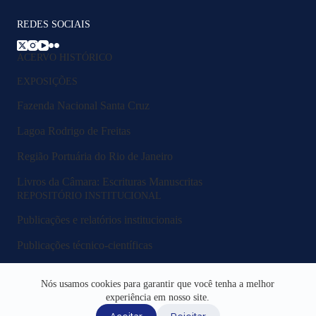
REDES SOCIAIS
ACERVO HISTÓRICO
EXPOSIÇÕES
Fazenda Nacional Santa Cruz
Lagoa Rodrigo de Freitas
Região Portuária do Rio de Janeiro
Livros da Câmara: Escrituras Manuscritas
REPOSITÓRIO INSTITUCIONAL
Publicações e relatórios institucionais
Publicações técnico-científicas
Legislação e normativos
Nós usamos cookies para garantir que você tenha a melhor
Fluxos e procedimentos
experiência em nosso site.