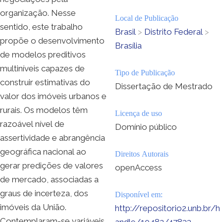
organização. Nesse
Local de Publicação
sentido, este trabalho
Brasil
>
Distrito Federal
>
propõe o desenvolvimento
Brasília
de modelos preditivos
multiníveis capazes de
Tipo de Publicação
construir estimativas do
Dissertação de Mestrado
valor dos imóveis urbanos e
rurais. Os modelos têm
Licença de uso
razoável nível de
Domínio público
assertividade e abrangência
geográfica nacional ao
Direitos Autorais
gerar predições de valores
openAccess
de mercado, associadas a
graus de incerteza, dos
Disponível em:
imóveis da União.
http://repositorio2.unb.br/h
Contemplaram-se variáveis
andle/10482/47833