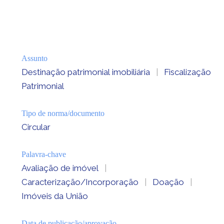
Assunto
Destinação patrimonial imobiliária
|
Fiscalização
Patrimonial
Tipo de norma/documento
Circular
Palavra-chave
Avaliação de imóvel
|
Caracterização/Incorporação
|
Doação
|
Imóveis da União
Data de publicação/aprovação