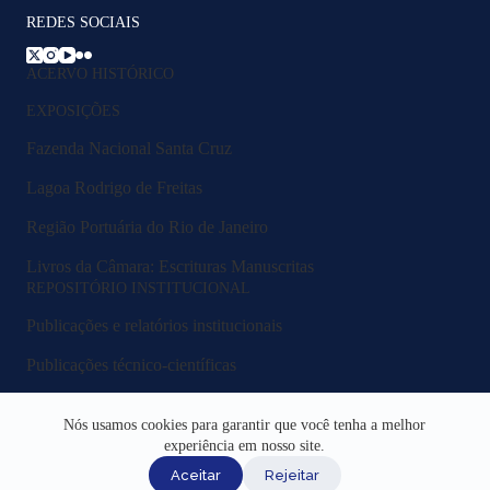
REDES SOCIAIS
ACERVO HISTÓRICO
EXPOSIÇÕES
Fazenda Nacional Santa Cruz
Lagoa Rodrigo de Freitas
Região Portuária do Rio de Janeiro
Livros da Câmara: Escrituras Manuscritas
REPOSITÓRIO INSTITUCIONAL
Publicações e relatórios institucionais
Publicações técnico-científicas
Legislação e normativos
Nós usamos cookies para garantir que você tenha a melhor
Fluxos e procedimentos
experiência em nosso site.
Aceitar
Rejeitar