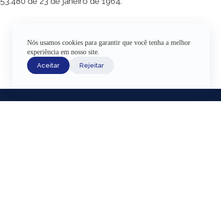
53.480 de 23 de janeiro de 1964.
Nós usamos cookies para garantir que você tenha a melhor
experiência em nosso site.
Aceitar
Rejeitar
INÍCIO
ACERVO HI
EXPOSIÇÕE
AJUDA
Fazenda Nacio
CANAIS DE ATENDIMENTO
Lagoa Rodrigo 
TERMOS DE USO
Região Portuár