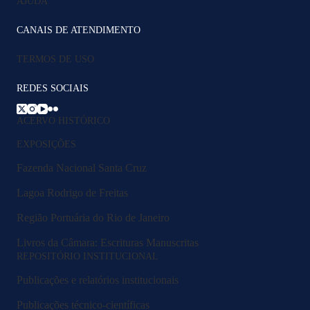
AJUDA
CANAIS DE ATENDIMENTO
TERMOS DE USO
REDES SOCIAIS
ACERVO HISTÓRICO
EXPOSIÇÕES
Fazenda Nacional Santa Cruz
Lagoa Rodrigo de Freitas
Região Portuária do Rio de Janeiro
Livros da Câmara: Escrituras Manuscritas
REPOSITÓRIO INSTITUCIONAL
Publicações e relatórios institucionais
Publicações técnico-científicas