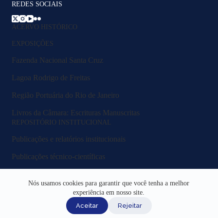
REDES SOCIAIS
ACERVO HISTÓRICO
EXPOSIÇÕES
Fazenda Nacional Santa Cruz
Lagoa Rodrigo de Freitas
Região Portuária do Rio de Janeiro
Livros da Câmara: Escrituras Manuscritas
REPOSITÓRIO INSTITUCIONAL
Publicações e relatórios institucionais
Publicações técnico-científicas
Legislação e normativos
Nós usamos cookies para garantir que você tenha a melhor
Fluxos e procedimentos
experiência em nosso site.
Aceitar
Rejeitar
Acesso Institucional