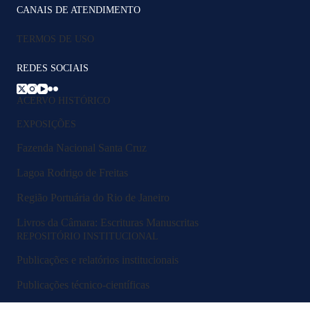
CANAIS DE ATENDIMENTO
TERMOS DE USO
REDES SOCIAIS
ACERVO HISTÓRICO
EXPOSIÇÕES
Fazenda Nacional Santa Cruz
Lagoa Rodrigo de Freitas
Região Portuária do Rio de Janeiro
Livros da Câmara: Escrituras Manuscritas
REPOSITÓRIO INSTITUCIONAL
Publicações e relatórios institucionais
Publicações técnico-científicas
Legislação e normativos