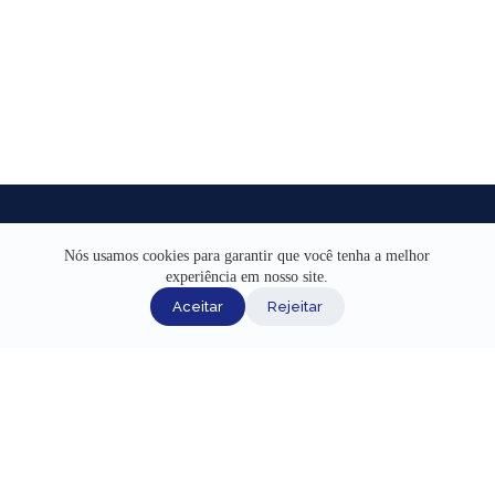
Nós usamos cookies para garantir que você tenha a melhor
experiência em nosso site.
INÍCIO
Aceitar
Rejeitar
AJUDA
CANAIS DE ATENDIMENTO
TERMOS DE USO
REDES SOCIAIS