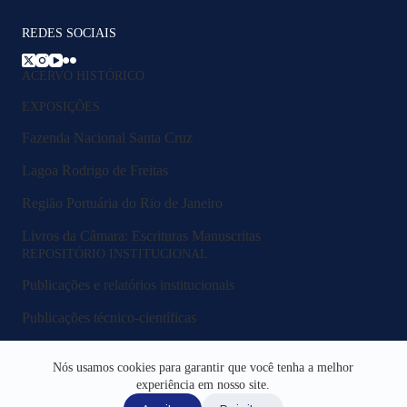
REDES SOCIAIS
ACERVO HISTÓRICO
EXPOSIÇÕES
Fazenda Nacional Santa Cruz
Lagoa Rodrigo de Freitas
Região Portuária do Rio de Janeiro
Livros da Câmara: Escrituras Manuscritas
REPOSITÓRIO INSTITUCIONAL
Publicações e relatórios institucionais
Publicações técnico-científicas
Legislação e normativos
Nós usamos cookies para garantir que você tenha a melhor
Fluxos e procedimentos
experiência em nosso site.