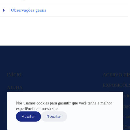
Observações gerais
INÍCIO
ACERVO HI
EXPOSIÇÕE
AJUDA
Fazenda Nacio
CANAIS DE ATENDIMENTO
Nós usamos cookies para garantir que você tenha a melhor
Lagoa Rodrigo 
experiência em nosso site.
TERMOS DE USO
Região Portuár
Aceitar
Rejeitar
REDES SOCIAIS
Livros da Câma