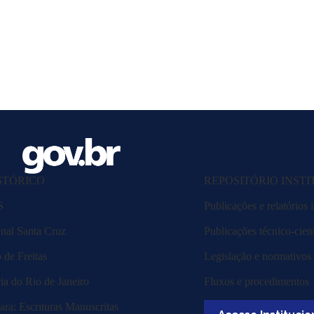
STÓRICO
REPOSITÓRIO INST
S
Publicações e relatórios i
nal Santa Cruz
Publicações técnico-cient
de Freitas
Legislação e normativos
ia do Rio de Janeiro
Fluxos e procedimentos
ra: Escrituras Manuscritas