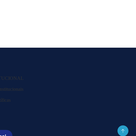
ITUCIONAL
nstitucionais
íficas