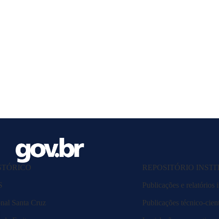
STÓRICO
REPOSITÓRIO INST
S
Publicações e relatórios i
nal Santa Cruz
Publicações técnico-cient