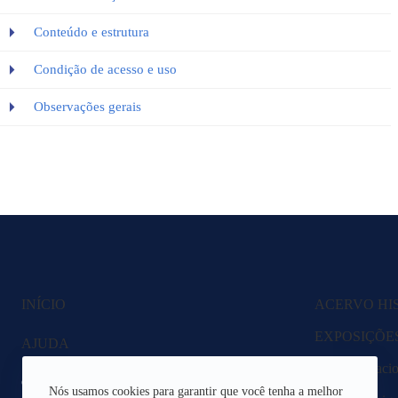
Conteúdo e estrutura
Condição de acesso e uso
Observações gerais
INÍCIO
ACERVO HI
EXPOSIÇÕE
AJUDA
Fazenda Nacio
CANAIS DE ATENDIMENTO
Nós usamos cookies para garantir que você tenha a melhor