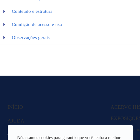
Conteúdo e estrutura
Condição de acesso e uso
Observações gerais
INÍCIO
ACERVO HI
EXPOSIÇÕE
AJUDA
Fazenda Nacio
CANAIS DE ATENDIMENTO
Nós usamos cookies para garantir que você tenha a melhor