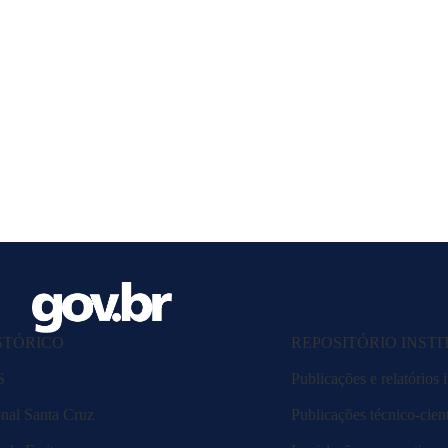
STÓRICO
REPOSITÓRIO INST
S
Publicações e relatórios i
nal Santa Cruz
Publicações técnico-cient