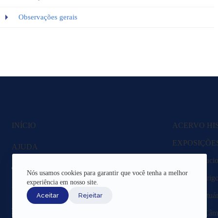
Observações gerais
INÍCIO
ACERVO HI
EXPOSIÇÕE
AJUDA
Fazenda Nacio
CANAIS DE ATENDIMENTO
Nós usamos cookies para garantir que você tenha a melhor
Lagoa Rodrigo 
experiência em nosso site.
TERMOS DE USO
Região Portuár
Aceitar
Rejeitar
REDES SOCIAIS
Livros da Câma