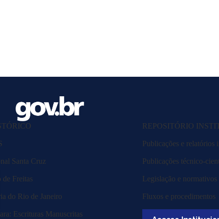
STÓRICO
REPOSITÓRIO INST
S
Publicações e relatórios i
nal Santa Cruz
Publicações técnico-cient
de Freitas
Legislação e normativos
ia do Rio de Janeiro
Fluxos e procedimentos
ra: Escrituras Manuscritas