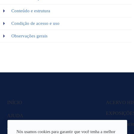
Conteúdo e estrutura
Condição de acesso e uso
Observações gerais
INÍCIO
ACERVO HI
EXPOSIÇÕE
AJUDA
Fazenda Nacio
CANAIS DE ATENDIMENTO
Nós usamos cookies para garantir que você tenha a melhor