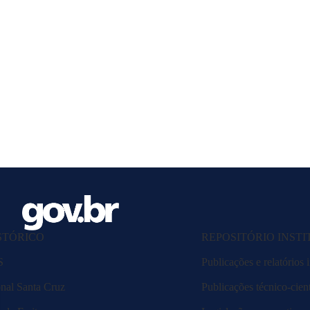
STÓRICO
REPOSITÓRIO INST
S
Publicações e relatórios i
nal Santa Cruz
Publicações técnico-cient