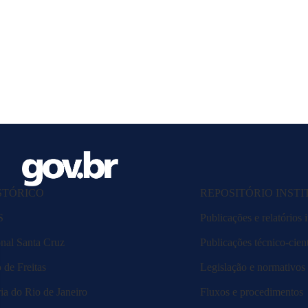
STÓRICO
REPOSITÓRIO INST
S
Publicações e relatórios i
nal Santa Cruz
Publicações técnico-cient
de Freitas
Legislação e normativos
ia do Rio de Janeiro
Fluxos e procedimentos