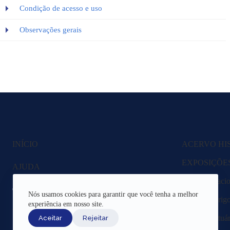
Condição de acesso e uso
Observações gerais
INÍCIO
ACERVO HI
EXPOSIÇÕE
AJUDA
Fazenda Nacio
CANAIS DE ATENDIMENTO
Nós usamos cookies para garantir que você tenha a melhor
Lagoa Rodrigo 
experiência em nosso site.
TERMOS DE USO
Região Portuár
Aceitar
Rejeitar