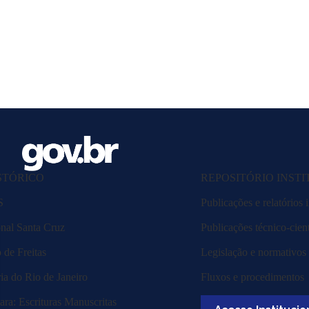
STÓRICO
REPOSITÓRIO INST
S
Publicações e relatórios i
nal Santa Cruz
Publicações técnico-cient
de Freitas
Legislação e normativos
ia do Rio de Janeiro
Fluxos e procedimentos
ra: Escrituras Manuscritas