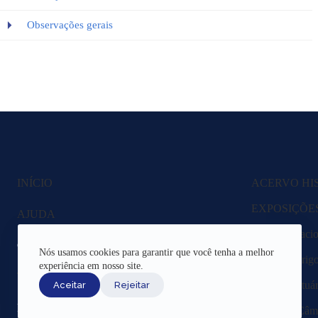
Observações gerais
INÍCIO
ACERVO HI
EXPOSIÇÕE
AJUDA
Fazenda Nacio
CANAIS DE ATENDIMENTO
Nós usamos cookies para garantir que você tenha a melhor
Lagoa Rodrigo 
experiência em nosso site.
TERMOS DE USO
Região Portuár
Aceitar
Rejeitar
REDES SOCIAIS
Livros da Câma