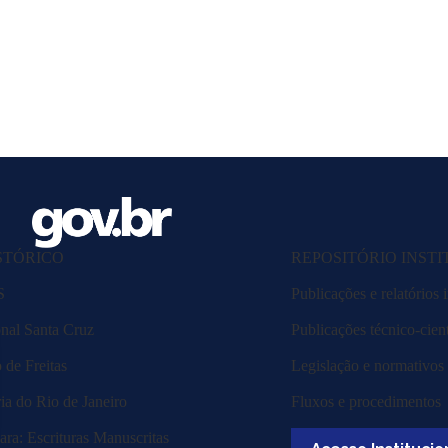
STÓRICO
REPOSITÓRIO INST
S
Publicações e relatórios i
nal Santa Cruz
Publicações técnico-cient
de Freitas
Legislação e normativos
ia do Rio de Janeiro
Fluxos e procedimentos
ra: Escrituras Manuscritas