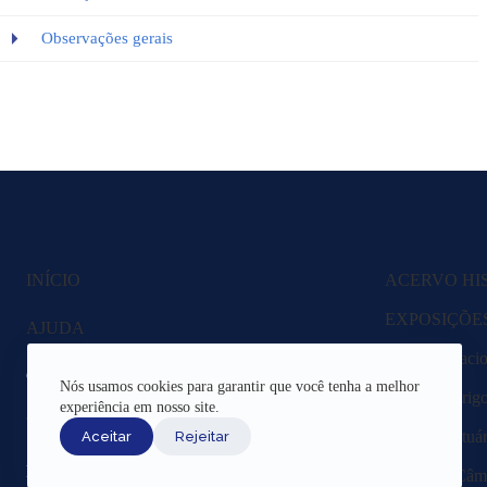
Observações gerais
INÍCIO
ACERVO HI
EXPOSIÇÕE
AJUDA
Fazenda Nacio
CANAIS DE ATENDIMENTO
Nós usamos cookies para garantir que você tenha a melhor
Lagoa Rodrigo 
experiência em nosso site.
TERMOS DE USO
Região Portuár
Aceitar
Rejeitar
REDES SOCIAIS
Livros da Câma