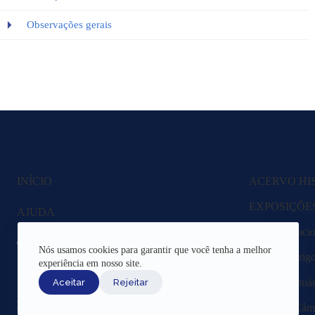
Observações gerais
INÍCIO
ACERVO HI
EXPOSIÇÕE
AJUDA
Fazenda Nacio
CANAIS DE ATENDIMENTO
Nós usamos cookies para garantir que você tenha a melhor
Lagoa Rodrigo 
experiência em nosso site.
TERMOS DE USO
Região Portuár
Aceitar
Rejeitar
REDES SOCIAIS
Livros da Câma