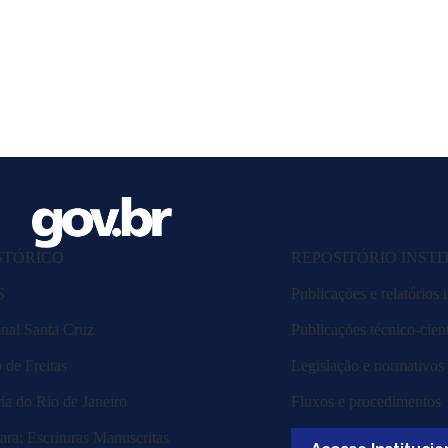
STÓRICO
REPOSITÓRIO INST
S
Publicações e relatórios i
nal Santa Cruz
Publicações técnico-cient
de Freitas
Legislação e normativos
ia do Rio de Janeiro
Fluxos e procedimentos
ra: Escrituras Manuscritas