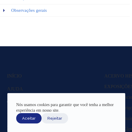
Observações gerais
INÍCIO
ACERVO HI
EXPOSIÇÕE
AJUDA
Fazenda Nacio
CANAIS DE ATENDIMENTO
Nós usamos cookies para garantir que você tenha a melhor
Lagoa Rodrigo 
experiência em nosso site.
TERMOS DE USO
Região Portuár
Aceitar
Rejeitar
REDES SOCIAIS
Livros da Câma