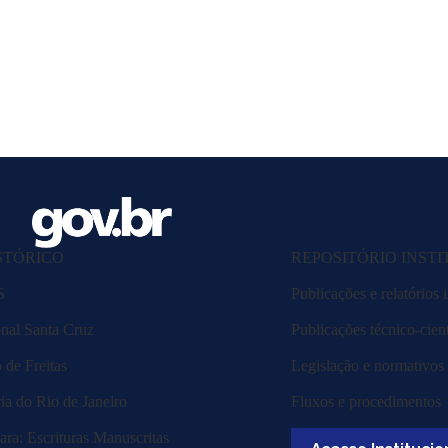
STÓRICO
REPOSITÓRIO INST
S
Publicações e relatórios i
nal Santa Cruz
Publicações técnico-cient
de Freitas
Legislação e normativos
ia do Rio de Janeiro
Fluxos e procedimentos
ra: Escrituras Manuscritas