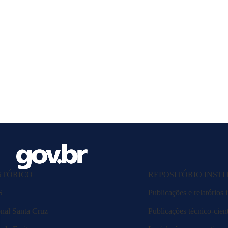
STÓRICO
REPOSITÓRIO INST
S
Publicações e relatórios i
nal Santa Cruz
Publicações técnico-cient