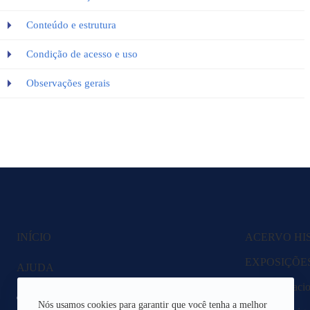
Conteúdo e estrutura
Condição de acesso e uso
Observações gerais
INÍCIO
ACERVO HI
EXPOSIÇÕE
AJUDA
Fazenda Nacio
CANAIS DE ATENDIMENTO
Nós usamos cookies para garantir que você tenha a melhor