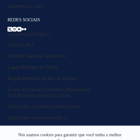
TERMOS DE USO
REDES SOCIAIS
ACERVO HISTÓRICO
EXPOSIÇÕES
Fazenda Nacional Santa Cruz
Lagoa Rodrigo de Freitas
Região Portuária do Rio de Janeiro
Livros da Câmara: Escrituras Manuscritas
REPOSITÓRIO INSTITUCIONAL
Publicações e relatórios institucionais
Publicações técnico-científicas
Legislação e normativos
Nós usamos cookies para garantir que você tenha a melhor