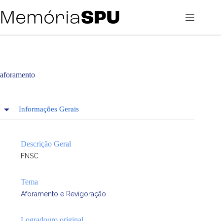
Pular
para
o
conteúdo
aforamento
Informações Gerais
Descrição Geral
FNSC
Tema
Aforamento e Revigoração
Logradouro original