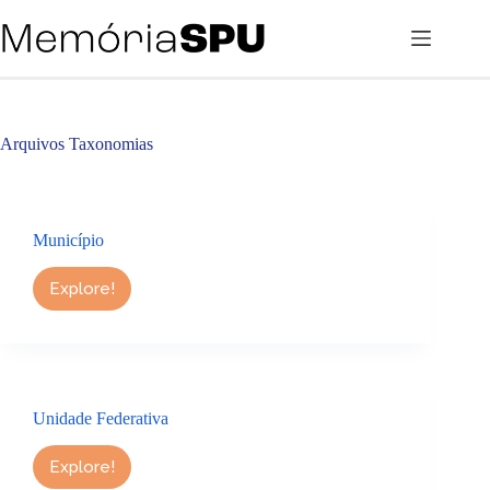
Pular
para
o
conteúdo
Arquivos
Taxonomias
Município
Explore!
Município
Unidade Federativa
Explore!
Unidade