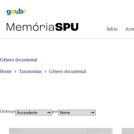
Pular
para
o
conteúdo
Início
Acer
Gênero documental
Home
Taxonomias
Gênero documental
Ordenar
por