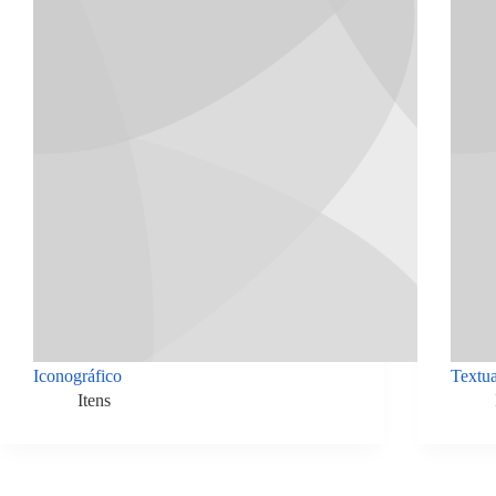
Iconográfico
Textua
Itens