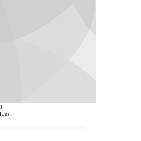
l
Itens