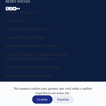
REDES SOCIAIS
ACERVO HISTÓRICO
EXPOSIÇÕES
Fazenda Nacional Santa Cruz
Lagoa Rodrigo de Freitas
Região Portuária do Rio de Janeiro
Livros da Câmara: Escrituras Manuscritas
REPOSITÓRIO INSTITUCIONAL
Publicações e relatórios institucionais
Publicações técnico-científicas
Legislação e normativos
Nós usamos cookies para garantir que você tenha a melhor
Fluxos e procedimentos
experiência em nosso site.
Aceitar
Rejeitar
Acesso Institucional