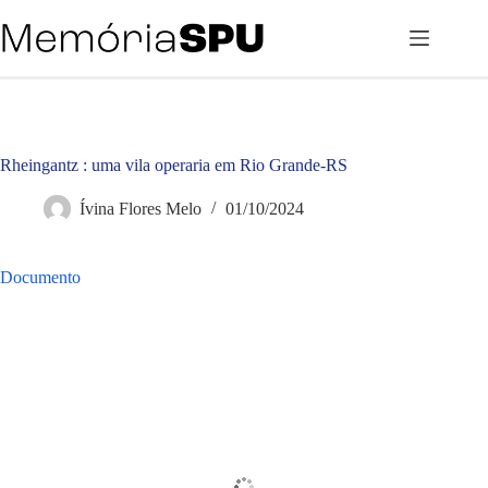
Pular
para
o
conteúdo
Rheingantz : uma vila operaria em Rio Grande-RS
Ívina Flores Melo
01/10/2024
Documento