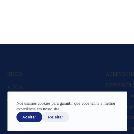
INÍCIO
ACERVO HI
EXPOSIÇÕE
AJUDA
Fazenda Nacio
CANAIS DE ATENDIMENTO
Nós usamos cookies para garantir que você tenha a melhor
Lagoa Rodrigo 
experiência em nosso site.
TERMOS DE USO
Região Portuár
Aceitar
Rejeitar
REDES SOCIAIS
Livros da Câma