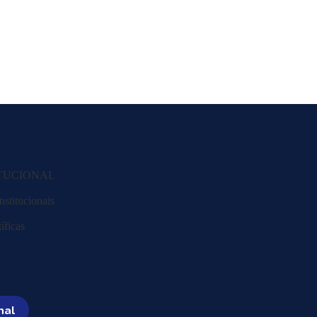
ITUCIONAL
nstitucionais
íficas
nal