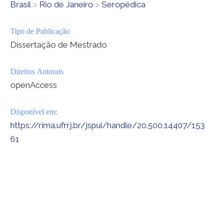
Brasil
>
Rio de Janeiro
>
Seropédica
Tipo de Publicação
Dissertação de Mestrado
Direitos Autorais
openAccess
Disponível em:
https://rima.ufrrj.br/jspui/handle/20.500.14407/153
61