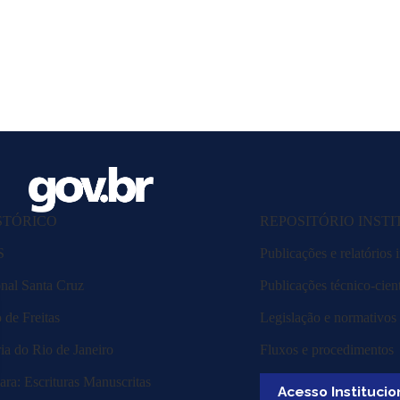
STÓRICO
REPOSITÓRIO INST
S
Publicações e relatórios i
nal Santa Cruz
Publicações técnico-cient
de Freitas
Legislação e normativos
ia do Rio de Janeiro
Fluxos e procedimentos
ra: Escrituras Manuscritas
Acesso Institucio