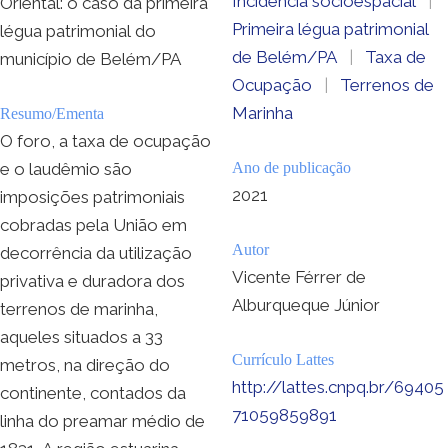
Incidência socioespacial
|
Oriental: o caso da primeira
Primeira légua patrimonial
légua patrimonial do
de Belém/PA
|
Taxa de
município de Belém/PA
Ocupação
|
Terrenos de
Marinha
Resumo/Ementa
O foro, a taxa de ocupação
e o laudêmio são
Ano de publicação
2021
imposições patrimoniais
cobradas pela União em
Autor
decorrência da utilização
Vicente Férrer de
privativa e duradora dos
Alburqueque Júnior
terrenos de marinha,
aqueles situados a 33
Currículo Lattes
metros, na direção do
http://lattes.cnpq.br/69405
continente, contados da
71059859891
linha do preamar médio de