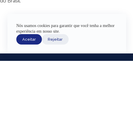
do Brasil.
Nós usamos cookies para garantir que você tenha a melhor
experiência em nosso site.
Aceitar
Rejeitar
INÍCIO
ACERVO HI
EXPOSIÇÕE
AJUDA
Fazenda Nacio
CANAIS DE ATENDIMENTO
Lagoa Rodrigo 
TERMOS DE USO
Região Portuár