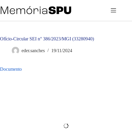
Pular
para
o
conteúdo
Ofício-Circular SEI n° 386/2023/MGI (33280940)
eder.sanches
19/11/2024
Documento