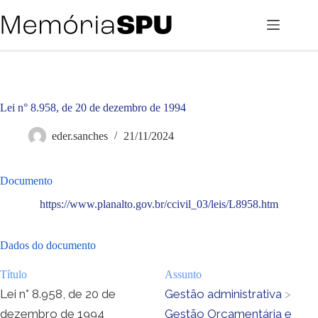
Pular
para
o
conteúdo
Lei n° 8.958, de 20 de dezembro de 1994
eder.sanches
21/11/2024
Documento
https://www.planalto.gov.br/ccivil_03/leis/L8958.htm
Dados do documento
Título
Assunto
Lei n° 8.958, de 20 de
Gestão administrativa
>
dezembro de 1994
Gestão Orçamentária e