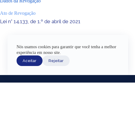
Dados da Revogação
Ato de Revogação
Lei n° 14.133, de 1.º de abril de 2021
Nós usamos cookies para garantir que você tenha a melhor
experiência em nosso site.
Aceitar
Rejeitar
INÍCIO
ACERVO HI
EXPOSIÇÕE
AJUDA
Fazenda Nacio
CANAIS DE ATENDIMENTO