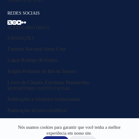
REDES SOCIAIS
ACERVO HISTÓRICO
EXPOSIÇÕES
Fazenda Nacional Santa Cruz
Lagoa Rodrigo de Freitas
Região Portuária do Rio de Janeiro
Livros da Câmara: Escrituras Manuscritas
REPOSITÓRIO INSTITUCIONAL
Publicações e relatórios institucionais
Publicações técnico-científicas
Legislação e normativos
Nós usamos cookies para garantir que você tenha a melhor
Fluxos e procedimentos
experiência em nosso site.